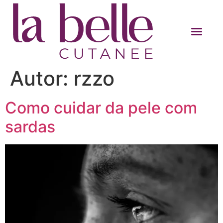
Autor:
rzzo
Como cuidar da pele com
sardas