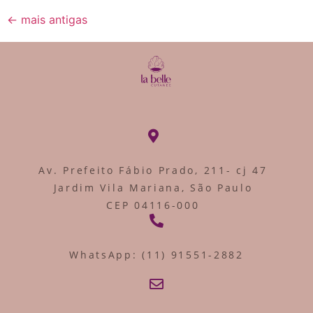
←
mais antigas
Av. Prefeito Fábio Prado, 211- cj 47
Jardim Vila Mariana, São Paulo
CEP 04116-000
WhatsApp: (11) 91551-2882