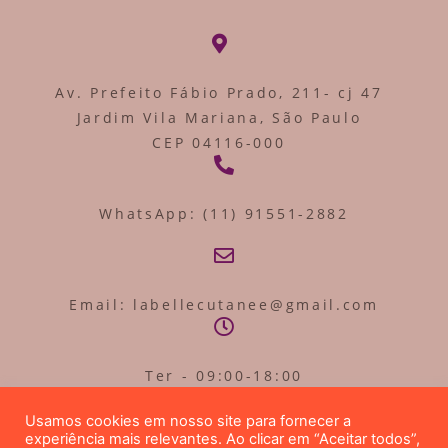
Av. Prefeito Fábio Prado, 211- cj 47
Jardim Vila Mariana, São Paulo
CEP 04116-000
WhatsApp: (11) 91551-2882
Email: labellecutanee@gmail.com
Ter - 09:00-18:00
Qua - 09:00-18:00
Usamos cookies em nosso site para fornecer a
Sex - 09:00 - 18:00
experiência mais relevantes. Ao clicar em “Aceitar todos”,