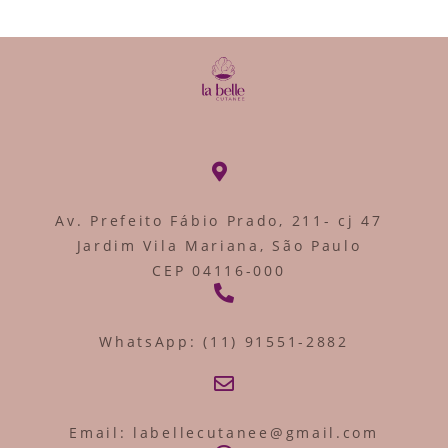
Av. Prefeito Fábio Prado, 211- cj 47
Jardim Vila Mariana, São Paulo
CEP 04116-000
WhatsApp: (11) 91551-2882
Email: labellecutanee@gmail.com